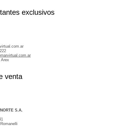
antes exclusivos
irtual.com.ar
5222
marvirtual.com.ar
 Arex
e venta
NORTE S.A.
41
 Romanelli