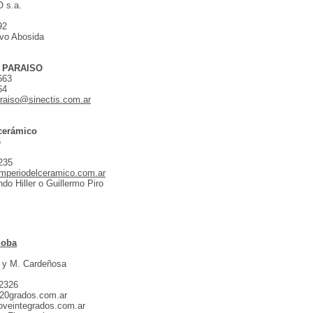
 s.a.
92
vo Abosida
 PARAISO
663
64
raiso@sinectis.com.ar
 cerámico
6
235
mperiodelceramico.com.ar
do Hiller o Guillermo Piro
doba
n y M. Cardeñosa
-2326
20grados.com.ar
oveintegrados.com.ar