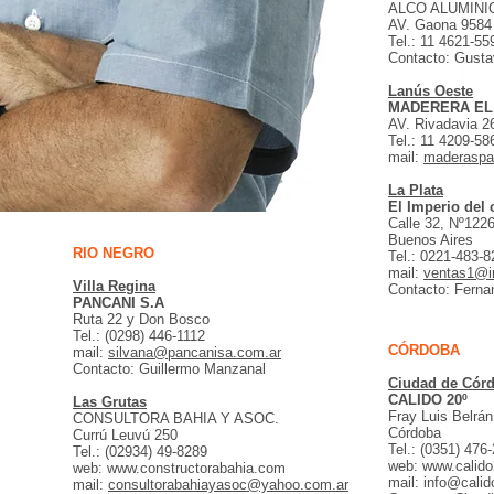
ALCO ALUMINIO
AV. Gaona 9584
Tel.: 11 4621-55
Contacto: Gusta
Lanús Oeste
MADERERA EL
AV. Rivadavia 2
Tel.: 11 4209-58
mail:
maderaspa
La Plata
El Imperio del
Calle 32, Nº122
Buenos Aires
RIO NEGRO
Tel.: 0221-483-8
mail:
ventas1@i
Villa Regina
Contacto: Fernan
PANCANI S.A
Ruta 22 y Don Bosco
Tel.: (0298) 446-1112
CÓRDOBA
mail:
silvana@pancanisa.com.ar
Contacto: Guillermo Manzanal
Ciudad de Cór
CALIDO 20º
Las Grutas
Fray Luis Belrá
CONSULTORA BAHIA Y ASOC.
Córdoba
Currú Leuvú 250
Tel.: (0351) 476
Tel.: (02934) 49-8289
web:
www.calido
web:
www.constructorabahia.com
mail:
info@calid
mail:
consultorabahiayasoc@yahoo.com.ar