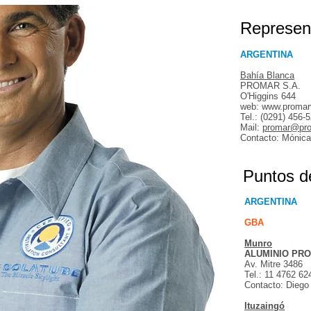
Represent
ARGENTINA
Bahía Blanca
PROMAR S.A.
O'Higgins 644
web:
www.promarv
Tel.: (0291) 456-
Mail:
promar@pro
Contacto: Mónica
Puntos d
ARGENTINA
GBA
Munro
ALUMINIO PRO
Av. Mitre 3486
Tel.: 11 4762 62
Contacto: Diego
Ituzaingó